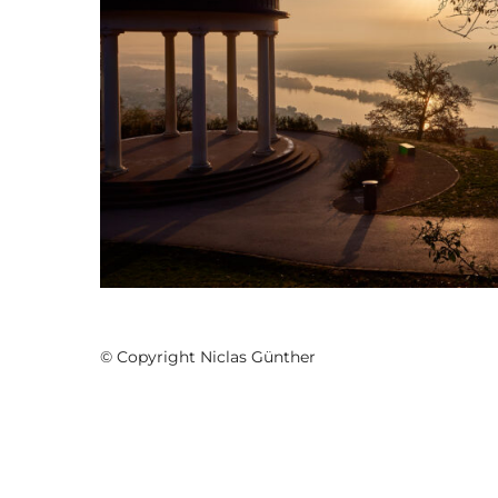
Niederwalddenkmal
Eine meiner verrückteren Ideen: Den Sonnenauf
fotografieren.
© Copyright Niclas Günther