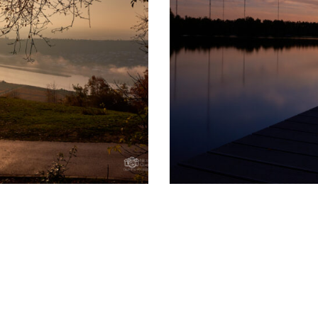
gang am Niederwalddenkmal
Mainflinger Badesee